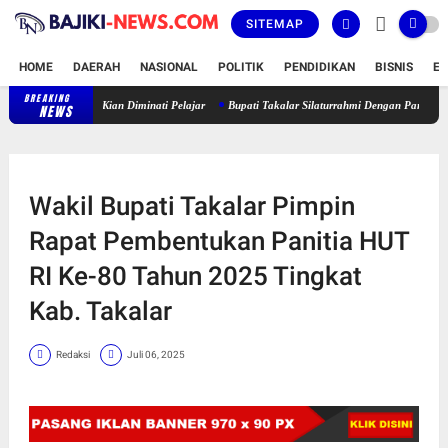
SITEMAP
HOME
DAERAH
NASIONAL
POLITIK
PENDIDIKAN
BISNIS
E
BREAKING
Latihan Karate Lemkari di SMK Negeri 4 Galesong Utara Kian Diminati Pelaj
NEWS
Wakil Bupati Takalar Pimpin
Rapat Pembentukan Panitia HUT
RI Ke-80 Tahun 2025 Tingkat
Kab. Takalar
Redaksi
Juli 06, 2025