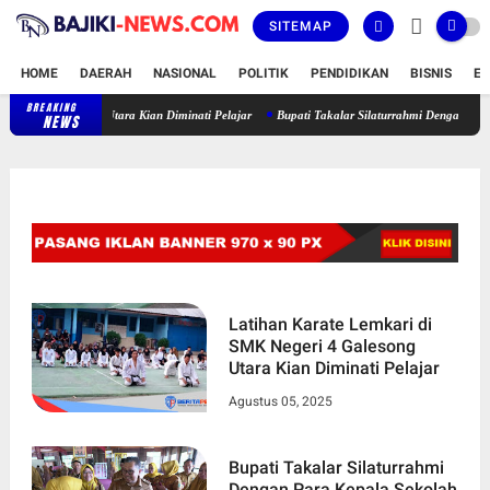
SITEMAP
HOME
DAERAH
NASIONAL
POLITIK
PENDIDIKAN
BISNIS
E
BREAKING
4 Galesong Utara Kian Diminati Pelajar
Bupati Takalar Silaturrahmi Dengan Para Kepala 
NEWS
Latihan Karate Lemkari di
SMK Negeri 4 Galesong
Utara Kian Diminati Pelajar
Agustus 05, 2025
Bupati Takalar Silaturrahmi
Dengan Para Kepala Sekolah