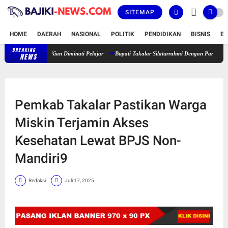
SITEMAP
HOME
DAERAH
NASIONAL
POLITIK
PENDIDIKAN
BISNIS
E
BREAKING
Latihan Karate Lemkari di SMK Negeri 4 Galesong Utara Kian Diminati Pel
NEWS
Pemkab Takalar Pastikan Warga
Miskin Terjamin Akses
Kesehatan Lewat BPJS Non-
Mandiri9
Redaksi
Juli 17, 2025