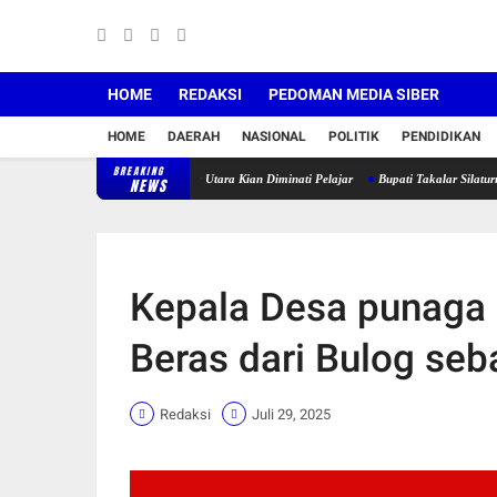
HOME
REDAKSI
PEDOMAN MEDIA SIBER
HOME
DAERAH
NASIONAL
POLITIK
PENDIDIKAN
BREAKING
 di SMK Negeri 4 Galesong Utara Kian Diminati Pelajar
Bupati Takalar Silaturrahmi Deng
NEWS
Kepala Desa punaga
Beras dari Bulog se
Redaksi
Juli 29, 2025