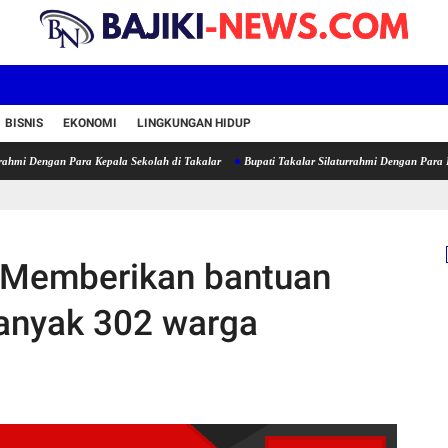
BISNIS
EKONOMI
LINGKUNGAN HIDUP
an Para Kepala Sekolah di Takalar
Bupati Takalar Silaturrahmi Dengan Para Kepala Seko
 Memberikan bantuan
banyak 302 warga