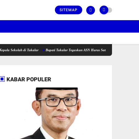
SITEMAP
lah di Takalar
Bupati Takalar Tegaskan ASN Harus Satu Barisan dan Fokus Dalam Beker
KABAR POPULER