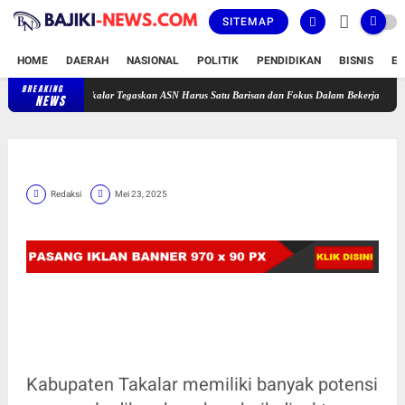
SITEMAP
HOME
DAERAH
NASIONAL
POLITIK
PENDIDIKAN
BISNIS
E
BREAKING
Bupati Takalar Tegaskan ASN Harus Satu Barisan dan Fokus Dalam Bekerja Untuk Takalar
NEWS
Redaksi
Mei 23, 2025
Kabupaten Takalar memiliki banyak potensi