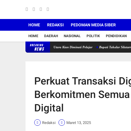
HOME
REDAKSI
PEDOMAN MEDIA SIBER
HOME
DAERAH
NASIONAL
POLITIK
PENDIDIKAN
BREAKING
di SMK Negeri 4 Galesong Utara Kian Diminati Pelajar
Bupati Takalar Silaturrahmi Deng
NEWS
Perkuat Transaksi Dig
Berkomitmen Semua 
Digital
Redaksi
Maret 13, 2025