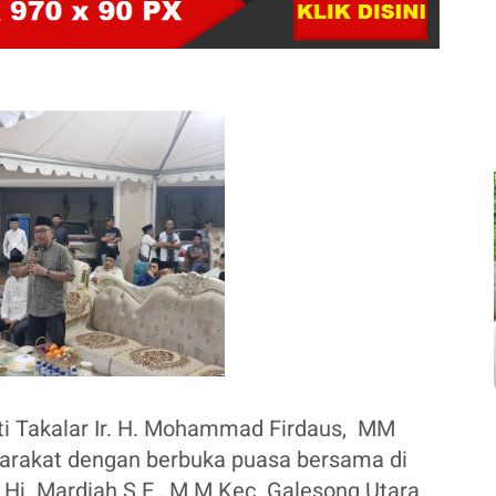
ti Takalar Ir. H. Mohammad Firdaus, MM
arakat dengan berbuka puasa bersama di
Hj. Mardiah S.E., M.M Kec. Galesong Utara