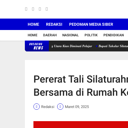
HOME
REDAKSI
PEDOMAN MEDIA SIBER
HOME
DAERAH
NASIONAL
POLITIK
PENDIDIKAN
BREAKING
 di SMK Negeri 4 Galesong Utara Kian Diminati Pelajar
Bupati Takalar Silaturrahmi Deng
NEWS
Pererat Tali Silatura
Bersama di Rumah K
Redaksi
Maret 09, 2025