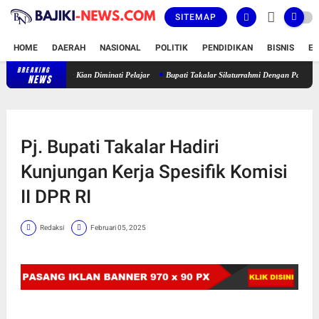
SITEMAP
HOME
DAERAH
NASIONAL
POLITIK
PENDIDIKAN
BISNIS
E
BREAKING
Latihan Karate Lemkari di SMK Negeri 4 Galesong Utara Kian Diminati Pe
NEWS
Pj. Bupati Takalar Hadiri
Kunjungan Kerja Spesifik Komisi
II DPR RI
Redaksi
Februari 05, 2025