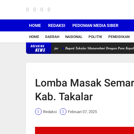
HOME
REDAKSI
PEDOMAN MEDIA SIBER
HOME
DAERAH
NASIONAL
POLITIK
PENDIDIKAN
BREAKING
 Utara Kian Diminati Pelajar
Bupati Takalar Silaturrahmi Dengan Para Kepala Sekolah d
NEWS
Lomba Masak Semara
Kab. Takalar
Redaksi
Februari 07, 2025