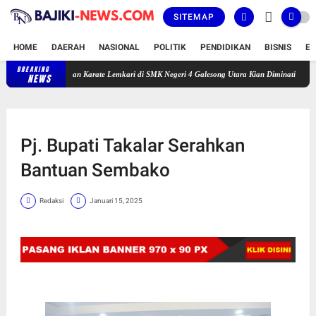
SITEMAP
HOME
DAERAH
NASIONAL
POLITIK
PENDIDIKAN
BISNIS
E
BREAKING
Latihan Karate Lemkari di SMK Negeri 4 Galesong Utara Kian Diminati Pelajar
B
NEWS
Pj. Bupati Takalar Serahkan
Bantuan Sembako
Redaksi
Januari 15, 2025