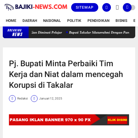
SITEMAP
HOME
DAERAH
NASIONAL
POLITIK
PENDIDIKAN
BISNIS
E
BREAKING
Latihan Karate Lemkari di SMK Negeri 4 Galesong Utara Kian Diminati Pe
NEWS
Pj. Bupati Minta Perbaiki Tim
Kerja dan Niat dalam mencegah
Korupsi di Takalar
Redaksi
Januari 12, 2025