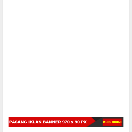
Pemerintah desa juga berharap warga dapat
menjadikan momen pergantian tahun ini sebagai titik
awal untuk meningkatkan kontribusi positif bagi desa.
Kolaborasi antara warga dan pemerintah desa
diharapkan mampu menciptakan lingkungan yang
lebih sejahtera, aman, dan nyaman bagi semua pihak.
“Selamat Tahun Baru 2025. Mari kita sambut dengan
semangat dan optimisme, bersama-sama menciptakan
masa depan yang lebih baik untuk Desa Punaga
tercinta,” tutup Kepala Desa Syarifuddin Dg sore.S.M
dalam pesannya.