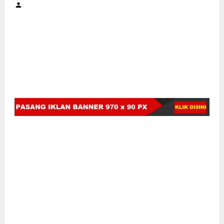
BAJIKI-NEWS.COM.
Takalar -
Kepala Desa Punaga
menyampaikan ucapan selamat Tahun Baru 2025
kepada seluruh warga desa punaga.
Dalam pesan yang disampaikan oleh Kepala Desa
punaga Syarifuddin Dg Sore.S.M, masyarakat diajak
untuk berhati - hati dalam menyongsong tahun baru
karena dibarengi dengan musim hujan yang sangat
ekstrim untuk menjags semangat kebersamaan,
menjaga silaturahmi, serta mempertahankan
kehidupan desa yang harmonis dan damai.