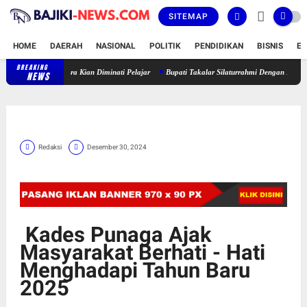
SITEMAP
HOME
DAERAH
NASIONAL
POLITIK
PENDIDIKAN
BISNIS
E
BREAKING
Latihan Karate Lemkari di SMK Negeri 4 Galesong Utara Kian Diminat
NEWS
Redaksi
Desember 30, 2024
Kades Punaga Ajak
Masyarakat Berhati - Hati
Menghadapi Tahun Baru
2025