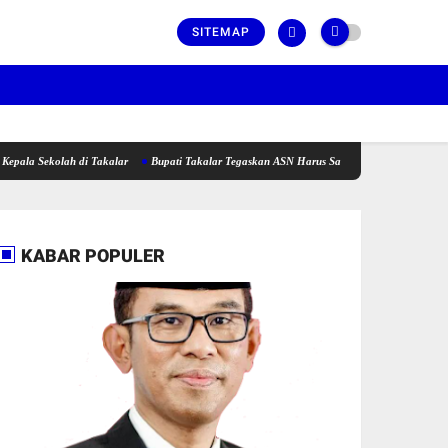
SITEMAP
lah di Takalar
Bupati Takalar Tegaskan ASN Harus Satu Barisan dan Fokus Dalam Beker
KABAR POPULER