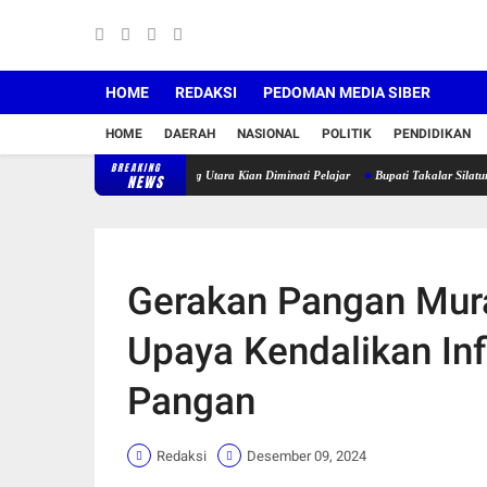
HOME
REDAKSI
PEDOMAN MEDIA SIBER
HOME
DAERAH
NASIONAL
POLITIK
PENDIDIKAN
BREAKING
 di SMK Negeri 4 Galesong Utara Kian Diminati Pelajar
Bupati Takalar Silaturrahmi Deng
NEWS
Gerakan Pangan Murah
Upaya Kendalikan Inf
Pangan
Redaksi
Desember 09, 2024