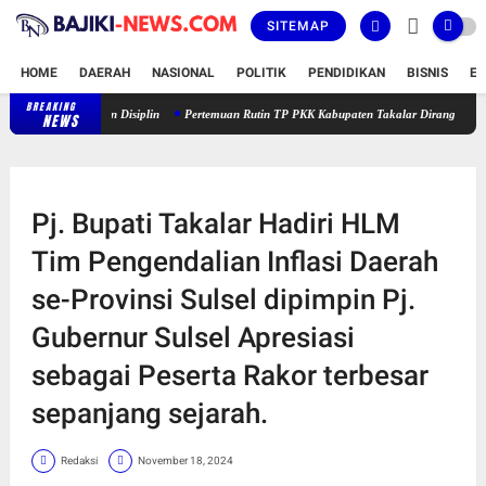
SITEMAP
HOME
DAERAH
NASIONAL
POLITIK
PENDIDIKAN
BISNIS
E
BREAKING
Takalar Kian Disiplin
Pertemuan Rutin TP PKK Kabupaten Takalar Dirangkaikan denga
NEWS
Pj. Bupati Takalar Hadiri HLM
Tim Pengendalian Inflasi Daerah
se-Provinsi Sulsel dipimpin Pj.
Gubernur Sulsel Apresiasi
sebagai Peserta Rakor terbesar
sepanjang sejarah.
Redaksi
November 18, 2024