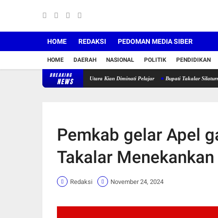
HOME
REDAKSI
PEDOMAN MEDIA SIBER
HOME
DAERAH
NASIONAL
POLITIK
PENDIDIKAN
BREAKING
di SMK Negeri 4 Galesong Utara Kian Diminati Pelajar
Bupati Takalar Silaturrahmi Deng
NEWS
Pemkab gelar Apel g
Takalar Menekankan
Redaksi
November 24, 2024