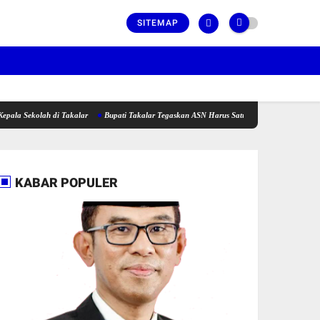
SITEMAP
lah di Takalar
Bupati Takalar Tegaskan ASN Harus Satu Barisan dan Fokus Dalam Beker
KABAR POPULER